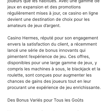
joueurs que les habitués. Avec une gamme de
jeux en expansion et des promotions
régulièrement mises à jour, ce casino en ligne
devient une destination de choix pour les
amateurs de jeux d’argent.
Casino Hermes, réputé pour son engagement
envers la satisfaction du client, a récemment
lancé une série de bonus innovants qui
pimentent l’expérience de jeu. Ces offres,
disponibles pour une large gamme de jeux, y
compris les machines à sous, le blackjack et la
roulette, sont conçues pour augmenter les
chances de gains des joueurs tout en leur
procurant une expérience de jeu enrichissante.
Des Bonus Variés pour Tous les Goûts