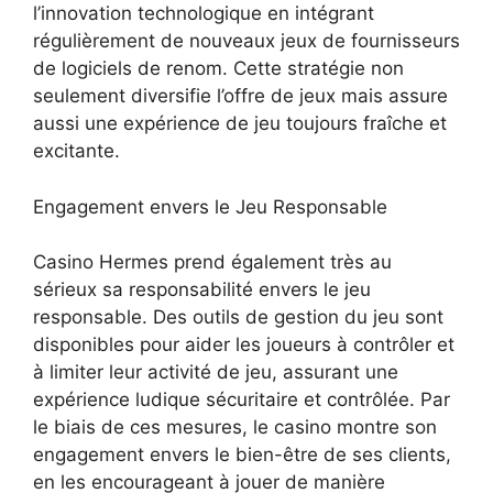
l’innovation technologique en intégrant
régulièrement de nouveaux jeux de fournisseurs
de logiciels de renom. Cette stratégie non
seulement diversifie l’offre de jeux mais assure
aussi une expérience de jeu toujours fraîche et
excitante.
Engagement envers le Jeu Responsable
Casino Hermes prend également très au
sérieux sa responsabilité envers le jeu
responsable. Des outils de gestion du jeu sont
disponibles pour aider les joueurs à contrôler et
à limiter leur activité de jeu, assurant une
expérience ludique sécuritaire et contrôlée. Par
le biais de ces mesures, le casino montre son
engagement envers le bien-être de ses clients,
en les encourageant à jouer de manière