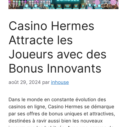
Casino Hermes
Attracte les
Joueurs avec des
Bonus Innovants
août 29, 2024
par
inhouse
Dans le monde en constante évolution des
casinos en ligne, Casino Hermes se démarque
par ses offres de bonus uniques et attractives,
destinées à ravir aussi bien les nouveaux