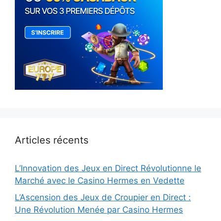
Articles récents
L’Innovation des Jeux en Direct Révolutionne le
Marché avec le Casino Hermes en Vedette
L’Ascension des Jeux de Croupier en Direct :
Une Révolution Menée par Casino Hermes