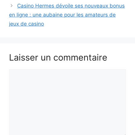
Casino Hermes dévoile ses nouveaux bonus
en ligne : une aubaine pour les amateurs de
jeux de casino
Laisser un commentaire
Commentaire