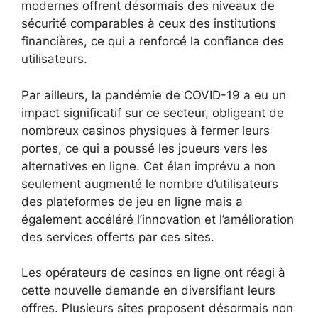
modernes offrent désormais des niveaux de
sécurité comparables à ceux des institutions
financières, ce qui a renforcé la confiance des
utilisateurs.
Par ailleurs, la pandémie de COVID-19 a eu un
impact significatif sur ce secteur, obligeant de
nombreux casinos physiques à fermer leurs
portes, ce qui a poussé les joueurs vers les
alternatives en ligne. Cet élan imprévu a non
seulement augmenté le nombre d’utilisateurs
des plateformes de jeu en ligne mais a
également accéléré l’innovation et l’amélioration
des services offerts par ces sites.
Les opérateurs de casinos en ligne ont réagi à
cette nouvelle demande en diversifiant leurs
offres. Plusieurs sites proposent désormais non