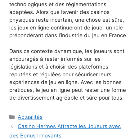
technologiques et des réglementations
adaptées. Alors que l’avenir des casinos
physiques reste incertain, une chose est sûre,
les jeux en ligne continueront de jouer un rôle
prépondérant dans l’industrie du jeu en France.
Dans ce contexte dynamique, les joueurs sont
encouragés à rester informés sur les
législations et à choisir des plateformes
réputées et régulées pour sécuriser leurs
expériences de jeu en ligne. Avec les bonnes
pratiques, le jeu en ligne peut rester une forme
de divertissement agréable et sûre pour tous.
Catégories
Actualités
Casino Hermes Attracte les Joueurs avec
des Bonus Innovants