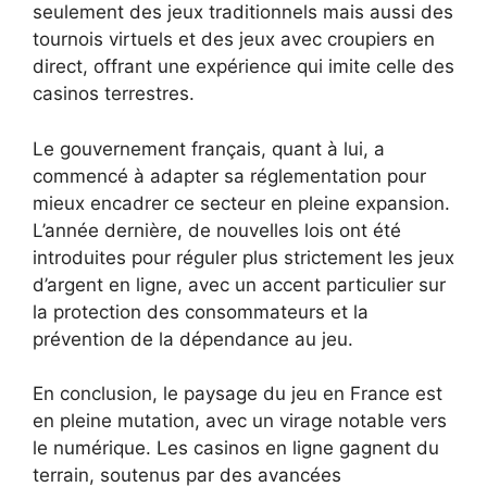
seulement des jeux traditionnels mais aussi des
tournois virtuels et des jeux avec croupiers en
direct, offrant une expérience qui imite celle des
casinos terrestres.
Le gouvernement français, quant à lui, a
commencé à adapter sa réglementation pour
mieux encadrer ce secteur en pleine expansion.
L’année dernière, de nouvelles lois ont été
introduites pour réguler plus strictement les jeux
d’argent en ligne, avec un accent particulier sur
la protection des consommateurs et la
prévention de la dépendance au jeu.
En conclusion, le paysage du jeu en France est
en pleine mutation, avec un virage notable vers
le numérique. Les casinos en ligne gagnent du
terrain, soutenus par des avancées