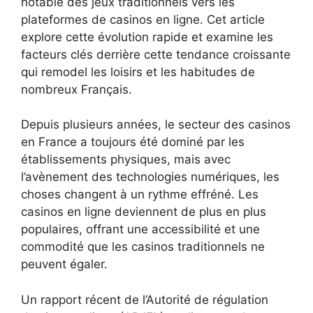
notable des jeux traditionnels vers les
plateformes de casinos en ligne. Cet article
explore cette évolution rapide et examine les
facteurs clés derrière cette tendance croissante
qui remodel les loisirs et les habitudes de
nombreux Français.
Depuis plusieurs années, le secteur des casinos
en France a toujours été dominé par les
établissements physiques, mais avec
l’avènement des technologies numériques, les
choses changent à un rythme effréné. Les
casinos en ligne deviennent de plus en plus
populaires, offrant une accessibilité et une
commodité que les casinos traditionnels ne
peuvent égaler.
Un rapport récent de l’Autorité de régulation