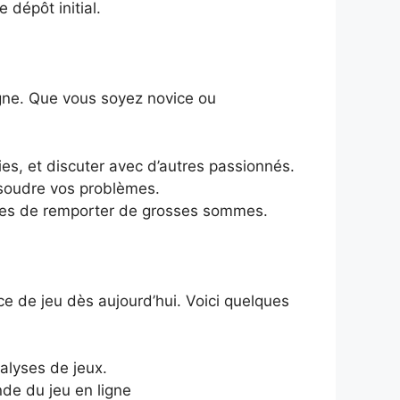
 dépôt initial.
gne. Que vous soyez novice ou
s, et discuter avec d’autres passionnés.
ésoudre vos problèmes.
ances de remporter de grosses sommes.
ce de jeu dès aujourd’hui. Voici quelques
nalyses de jeux.
de du jeu en ligne