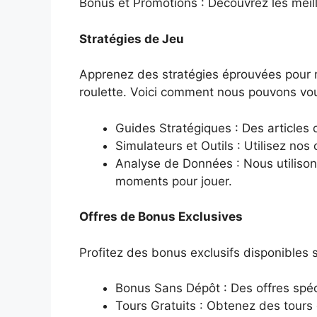
Bonus et Promotions : Découvrez les meill
Stratégies de Jeu
Apprenez des stratégies éprouvées pour m
roulette. Voici comment nous pouvons vou
Guides Stratégiques : Des articles d
Simulateurs et Outils : Utilisez nos 
Analyse de Données : Nous utilisons
moments pour jouer.
Offres de Bonus Exclusives
Profitez des bonus exclusifs disponibles 
Bonus Sans Dépôt : Des offres spéc
Tours Gratuits : Obtenez des tours 