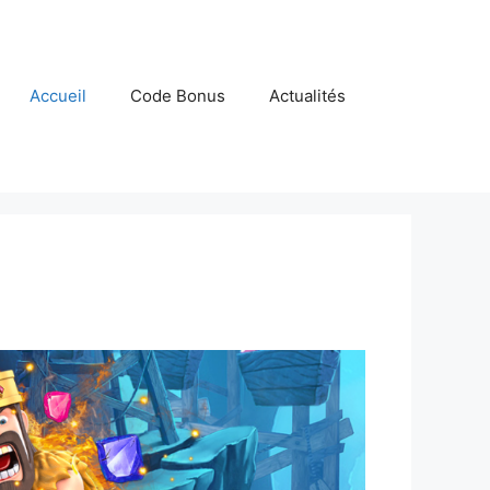
Accueil
Code Bonus
Actualités