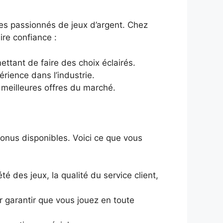
 les passionnés de jeux d’argent. Chez
ire confiance :
ttant de faire des choix éclairés.
rience dans l’industrie.
 meilleures offres du marché.
 bonus disponibles. Voici ce que vous
 des jeux, la qualité du service client,
our garantir que vous jouez en toute