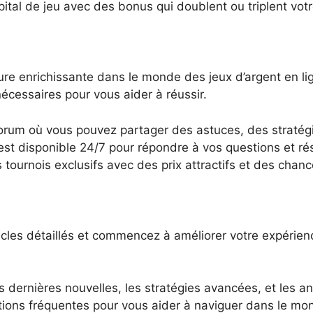
al de jeu avec des bonus qui doublent ou triplent votre
re enrichissante dans le monde des jeux d’argent en li
écessaires pour vous aider à réussir.
orum où vous pouvez partager des astuces, des stratégie
 est disponible 24/7 pour répondre à vos questions et r
s tournois exclusifs avec des prix attractifs et des ch
ticles détaillés et commencez à améliorer votre expérien
es dernières nouvelles, les stratégies avancées, et les a
ions fréquentes pour vous aider à naviguer dans le mon