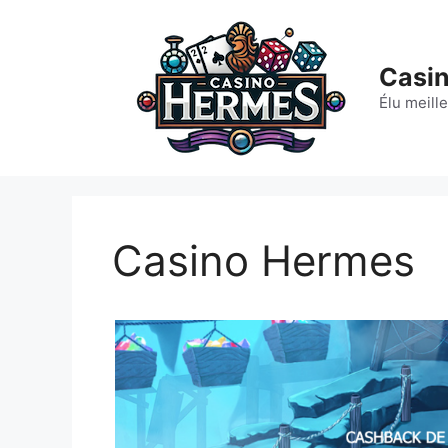
Aller
au
contenu
Casi
Élu meill
Casino Hermes