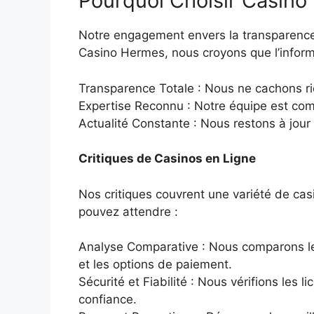
Pourquoi Choisir Casino
Notre engagement envers la transparence e
Casino Hermes, nous croyons que l’informa
Transparence Totale : Nous ne cachons rie
Expertise Reconnu : Notre équipe est comp
Actualité Constante : Nous restons à jour
Critiques de Casinos en Ligne
Nos critiques couvrent une variété de casin
pouvez attendre :
Analyse Comparative : Nous comparons les c
et les options de paiement.
Sécurité et Fiabilité : Nous vérifions les 
confiance.