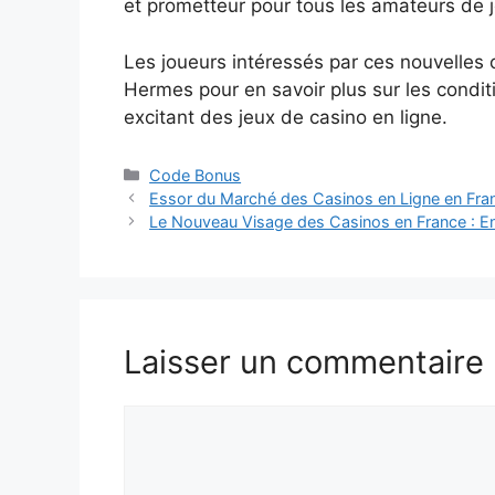
et prometteur pour tous les amateurs de j
Les joueurs intéressés par ces nouvelles o
Hermes pour en savoir plus sur les condi
excitant des jeux de casino en ligne.
Catégories
Code Bonus
Essor du Marché des Casinos en Ligne en Fra
Le Nouveau Visage des Casinos en France : En
Laisser un commentaire
Commentaire