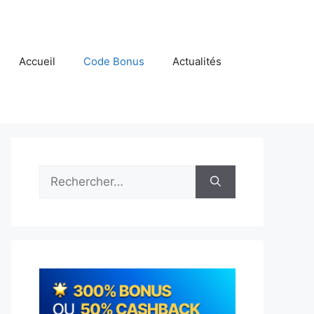
Accueil
Code Bonus
Actualités
Rechercher :