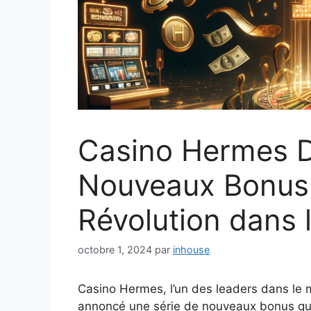
Casino Hermes D
Nouveaux Bonus 
Révolution dans 
octobre 1, 2024
par
inhouse
Casino Hermes, l’un des leaders dans le
annoncé une série de nouveaux bonus qui