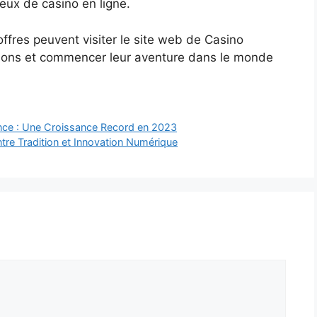
eux de casino en ligne.
ffres peuvent visiter le site web de Casino
tions et commencer leur aventure dans le monde
nce : Une Croissance Record en 2023
tre Tradition et Innovation Numérique