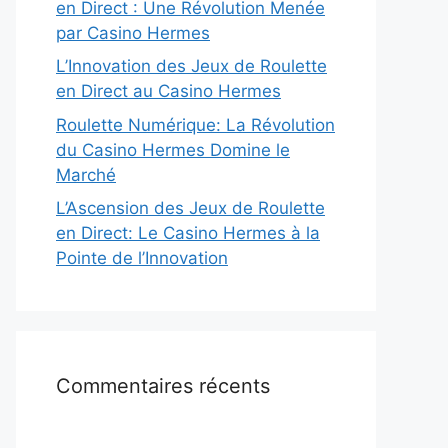
en Direct : Une Révolution Menée
par Casino Hermes
L’Innovation des Jeux de Roulette
en Direct au Casino Hermes
Roulette Numérique: La Révolution
du Casino Hermes Domine le
Marché
L’Ascension des Jeux de Roulette
en Direct: Le Casino Hermes à la
Pointe de l’Innovation
Commentaires récents