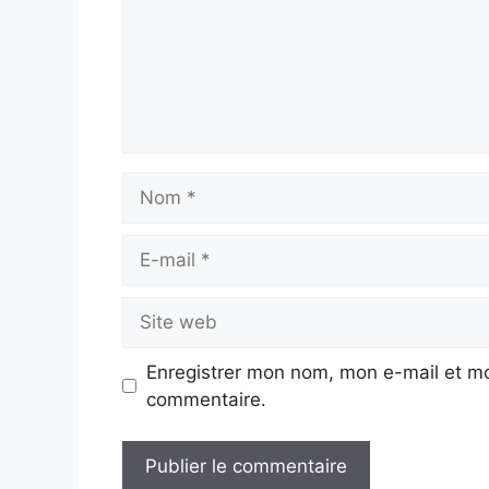
Nom
E-
mail
Site
web
Enregistrer mon nom, mon e-mail et mo
commentaire.