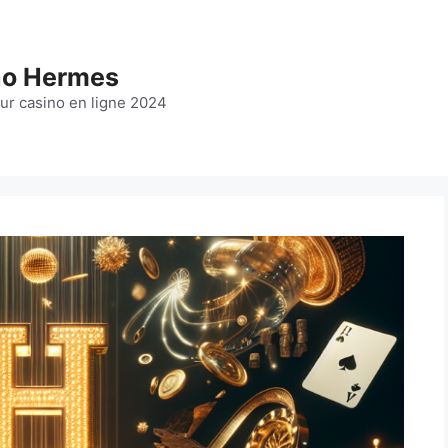
no Hermes
eur casino en ligne 2024