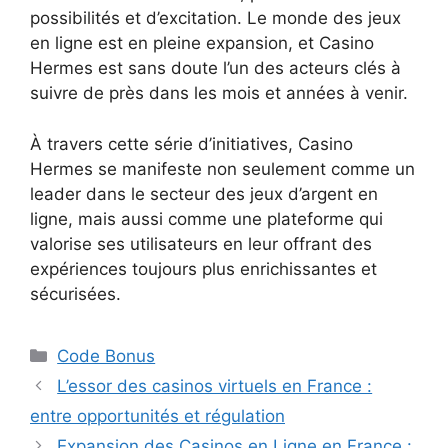
possibilités et d’excitation. Le monde des jeux
en ligne est en pleine expansion, et Casino
Hermes est sans doute l’un des acteurs clés à
suivre de près dans les mois et années à venir.
À travers cette série d’initiatives, Casino
Hermes se manifeste non seulement comme un
leader dans le secteur des jeux d’argent en
ligne, mais aussi comme une plateforme qui
valorise ses utilisateurs en leur offrant des
expériences toujours plus enrichissantes et
sécurisées.
Catégories
Code Bonus
L’essor des casinos virtuels en France :
entre opportunités et régulation
Expansion des Casinos en Ligne en France :