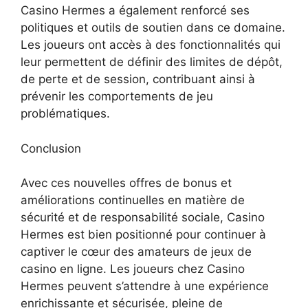
Casino Hermes a également renforcé ses
politiques et outils de soutien dans ce domaine.
Les joueurs ont accès à des fonctionnalités qui
leur permettent de définir des limites de dépôt,
de perte et de session, contribuant ainsi à
prévenir les comportements de jeu
problématiques.
Conclusion
Avec ces nouvelles offres de bonus et
améliorations continuelles en matière de
sécurité et de responsabilité sociale, Casino
Hermes est bien positionné pour continuer à
captiver le cœur des amateurs de jeux de
casino en ligne. Les joueurs chez Casino
Hermes peuvent s’attendre à une expérience
enrichissante et sécurisée, pleine de