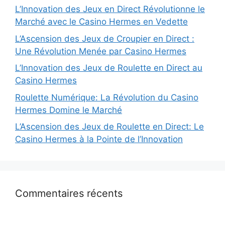
L’Innovation des Jeux en Direct Révolutionne le
Marché avec le Casino Hermes en Vedette
L’Ascension des Jeux de Croupier en Direct :
Une Révolution Menée par Casino Hermes
L’Innovation des Jeux de Roulette en Direct au
Casino Hermes
Roulette Numérique: La Révolution du Casino
Hermes Domine le Marché
L’Ascension des Jeux de Roulette en Direct: Le
Casino Hermes à la Pointe de l’Innovation
Commentaires récents