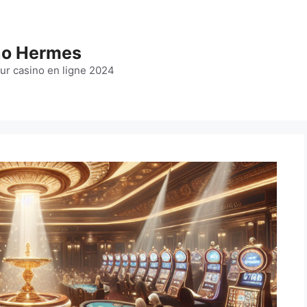
no Hermes
eur casino en ligne 2024