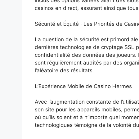
inclus des options variées allant des slot
casinos en direct, assurant ainsi que tous 
Sécurité et Équité : Les Priorités de Cas
La question de la sécurité est primordiale
dernières technologies de cryptage SSL pou
confidentialité des données des joueurs. D
sont régulièrement audités par des organ
l’aléatoire des résultats.
L’Expérience Mobile de Casino Hermes
Avec l’augmentation constante de l’utili
son site pour les appareils mobiles, perme
où qu’ils soient et à n’importe quel mome
technologiques témoigne de la volonté du c