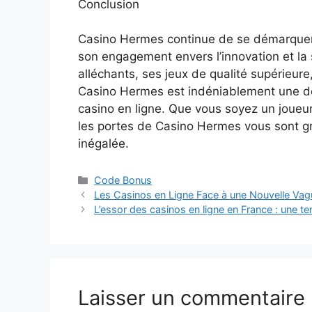
Conclusion
Casino Hermes continue de se démarquer 
son engagement envers l’innovation et la 
alléchants, ses jeux de qualité supérieure, 
Casino Hermes est indéniablement une de
casino en ligne. Que vous soyez un joueu
les portes de Casino Hermes vous sont g
inégalée.
Catégories
Code Bonus
Les Casinos en Ligne Face à une Nouvelle Va
L’essor des casinos en ligne en France : une te
Laisser un commentaire