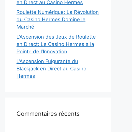
en Direct au Casino Hermes
Roulette Numérique: La Révolution
du Casino Hermes Domine le
Marché
L’Ascension des Jeux de Roulette
en Direct: Le Casino Hermes à la
Pointe de l’Innovation
L’Ascension Fulgurante du
Blackjack en Direct au Casino
Hermes
Commentaires récents