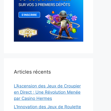
Articles récents
L’Ascension des Jeux de Croupier
en Direct : Une Révolution Menée
par Casino Hermes
L’Innovation des Jeux de Roulette