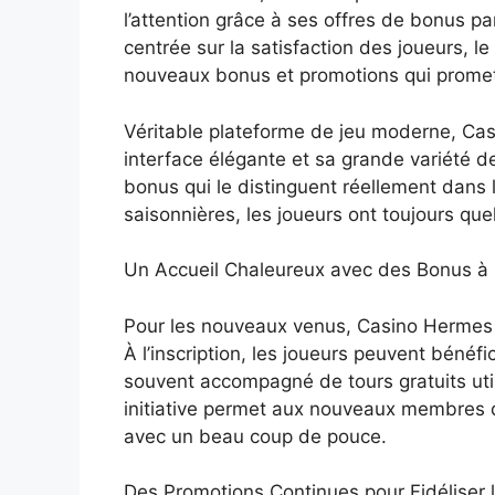
l’attention grâce à ses offres de bonus p
centrée sur la satisfaction des joueurs, 
nouveaux bonus et promotions qui promette
Véritable plateforme de jeu moderne, Cas
interface élégante et sa grande variété d
bonus qui le distinguent réellement dans l
saisonnières, les joueurs ont toujours que
Un Accueil Chaleureux avec des Bonus à l’
Pour les nouveaux venus, Casino Hermes
À l’inscription, les joueurs peuvent bénéf
souvent accompagné de tours gratuits uti
initiative permet aux nouveaux membres
avec un beau coup de pouce.
Des Promotions Continues pour Fidéliser 