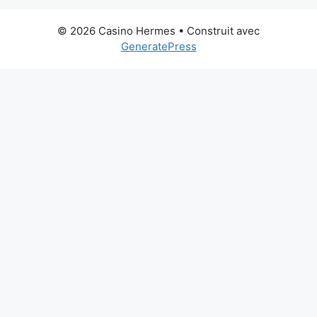
© 2026 Casino Hermes
• Construit avec
GeneratePress