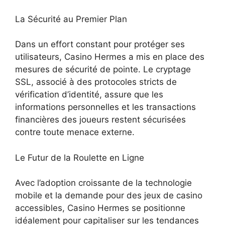
La Sécurité au Premier Plan
Dans un effort constant pour protéger ses
utilisateurs, Casino Hermes a mis en place des
mesures de sécurité de pointe. Le cryptage
SSL, associé à des protocoles stricts de
vérification d’identité, assure que les
informations personnelles et les transactions
financières des joueurs restent sécurisées
contre toute menace externe.
Le Futur de la Roulette en Ligne
Avec l’adoption croissante de la technologie
mobile et la demande pour des jeux de casino
accessibles, Casino Hermes se positionne
idéalement pour capitaliser sur les tendances