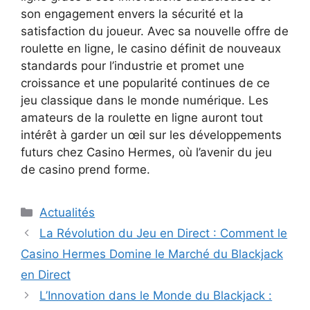
son engagement envers la sécurité et la
satisfaction du joueur. Avec sa nouvelle offre de
roulette en ligne, le casino définit de nouveaux
standards pour l’industrie et promet une
croissance et une popularité continues de ce
jeu classique dans le monde numérique. Les
amateurs de la roulette en ligne auront tout
intérêt à garder un œil sur les développements
futurs chez Casino Hermes, où l’avenir du jeu
de casino prend forme.
Catégories
Actualités
La Révolution du Jeu en Direct : Comment le
Casino Hermes Domine le Marché du Blackjack
en Direct
L’Innovation dans le Monde du Blackjack :