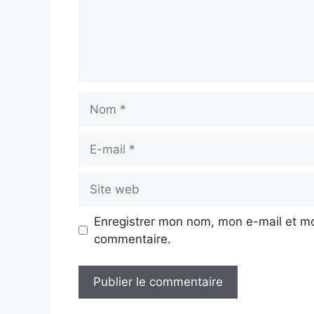
Nom
E-
mail
Site
web
Enregistrer mon nom, mon e-mail et mo
commentaire.