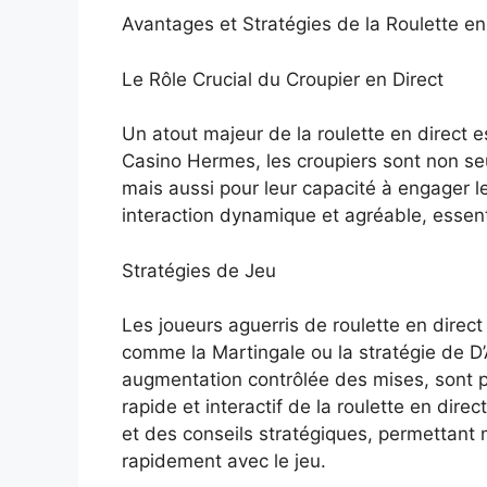
Avantages et Stratégies de la Roulette en
Le Rôle Crucial du Croupier en Direct
Un atout majeur de la roulette en direct 
Casino Hermes, les croupiers sont non se
mais aussi pour leur capacité à engager le
interaction dynamique et agréable, essent
Stratégies de Jeu
Les joueurs aguerris de roulette en direc
comme la Martingale ou la stratégie de D
augmentation contrôlée des mises, sont p
rapide et interactif de la roulette en di
et des conseils stratégiques, permettant
rapidement avec le jeu.