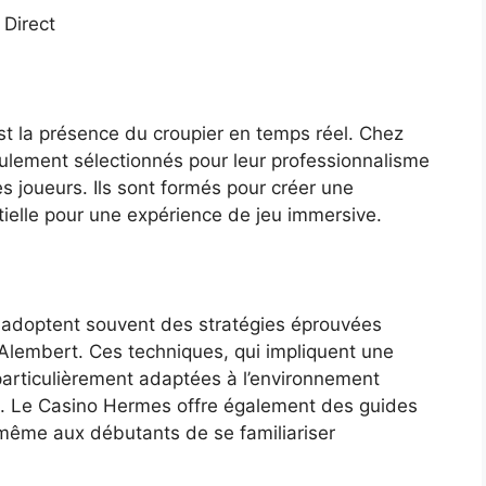
 Direct
est la présence du croupier en temps réel. Chez
ulement sélectionnés pour leur professionnalisme
s joueurs. Ils sont formés pour créer une
ielle pour une expérience de jeu immersive.
t adoptent souvent des stratégies éprouvées
’Alembert. Ces techniques, qui impliquent une
articulièrement adaptées à l’environnement
rect. Le Casino Hermes offre également des guides
 même aux débutants de se familiariser