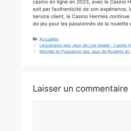
casino en ligne en 2023, avec le Casino
soit par l’authenticité de son expérience, 
service client, le Casino Hermes continue d
de jeu pour les passionnés de la roulette 
Catégories
Actualités
L’Ascension des Jeux de Live Dealer : Casino
Montée en Puissance des Jeux de Roulette en D
Laisser un commentaire
Commentaire