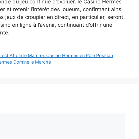
monde du jeu continue d’évoluer, le Casino Hermes
 et retenir l’intérêt des joueurs, confirmant ainsi
 jeux de croupier en direct, en particulier, seront
no en ligne à l’avenir, continuant d’offrir une
nte.
rect Affole le Marché: Casino Hermes en Pôle Position
 Hermes Domine le Marché