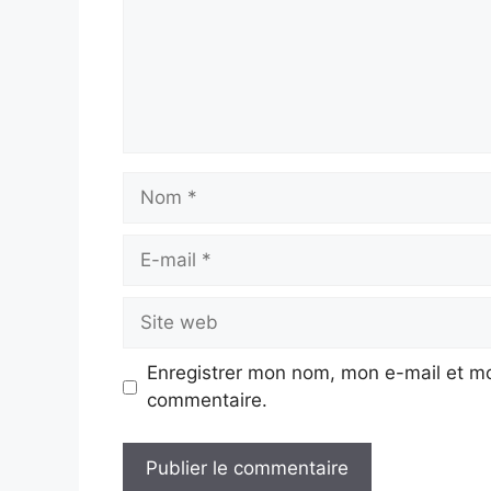
Nom
E-
mail
Site
web
Enregistrer mon nom, mon e-mail et mo
commentaire.