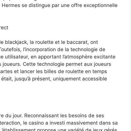
o Hermes se distingue par une offre exceptionnelle
rect
e blackjack, la roulette et le baccarat, ont
Toutefois, l’incorporation de la technologie de
ce utilisateur, en apportant l’atmosphère excitante
 joueurs. Cette technologie permet aux joueurs
cartes et lancer les billes de roulette en temps
 était, jusqu’à présent, uniquement accessible
dre du jour. Reconnaissant les besoins de ses
interaction, le casino a investi massivement dans sa
 L’établissement propose une variété de jeux gérés