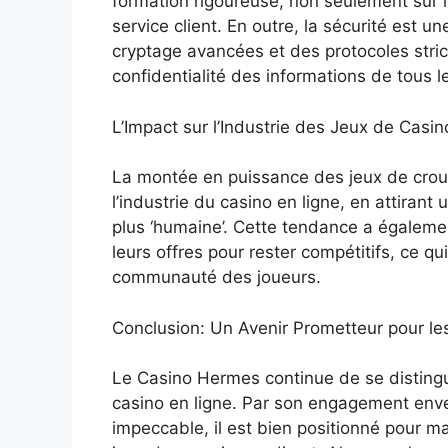
formation rigoureuse, non seulement sur l
service client. En outre, la sécurité est u
cryptage avancées et des protocoles stricts
confidentialité des informations de tous l
L’Impact sur l’Industrie des Jeux de Casin
La montée en puissance des jeux de croupi
l’industrie du casino en ligne, en attirant
plus ‘humaine’. Cette tendance a égalemen
leurs offres pour rester compétitifs, ce qu
communauté des joueurs.
Conclusion: Un Avenir Prometteur pour le
Le Casino Hermes continue de se distingu
casino en ligne. Par son engagement envers 
impeccable, il est bien positionné pour m