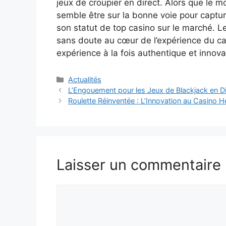
jeux de croupier en direct. Alors que le 
semble être sur la bonne voie pour capturer
son statut de top casino sur le marché. Les
sans doute au cœur de l’expérience du casi
expérience à la fois authentique et innova
Catégories
Actualités
L’Engouement pour les Jeux de Blackjack en Di
Roulette Réinventée : L’Innovation au Casino
Laisser un commentaire
Commentaire