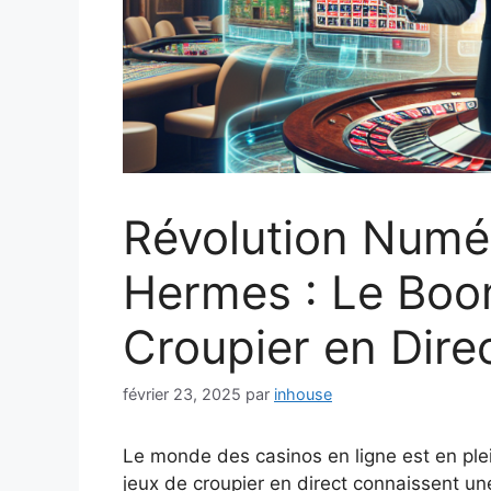
Révolution Numé
Hermes : Le Boo
Croupier en Dire
février 23, 2025
par
inhouse
Le monde des casinos en ligne est en plei
jeux de croupier en direct connaissent un