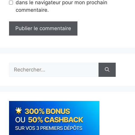
dans le navigateur pour mon prochain
commentaire.
Rechercher :