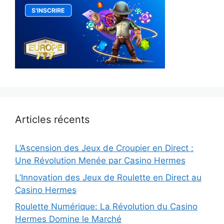
Articles récents
L’Ascension des Jeux de Croupier en Direct :
Une Révolution Menée par Casino Hermes
L’Innovation des Jeux de Roulette en Direct au
Casino Hermes
Roulette Numérique: La Révolution du Casino
Hermes Domine le Marché