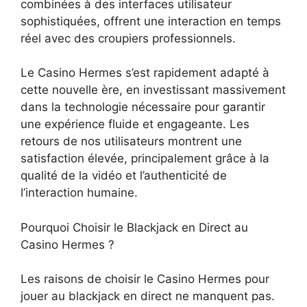
combinées à des interfaces utilisateur
sophistiquées, offrent une interaction en temps
réel avec des croupiers professionnels.
Le Casino Hermes s’est rapidement adapté à
cette nouvelle ère, en investissant massivement
dans la technologie nécessaire pour garantir
une expérience fluide et engageante. Les
retours de nos utilisateurs montrent une
satisfaction élevée, principalement grâce à la
qualité de la vidéo et l’authenticité de
l’interaction humaine.
Pourquoi Choisir le Blackjack en Direct au
Casino Hermes ?
Les raisons de choisir le Casino Hermes pour
jouer au blackjack en direct ne manquent pas.