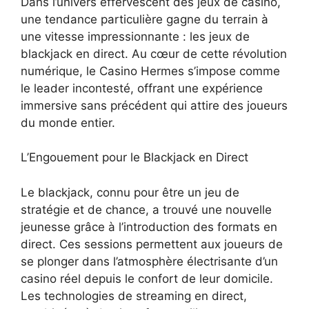
Dans l’univers effervescent des jeux de casino,
une tendance particulière gagne du terrain à
une vitesse impressionnante : les jeux de
blackjack en direct. Au cœur de cette révolution
numérique, le Casino Hermes s’impose comme
le leader incontesté, offrant une expérience
immersive sans précédent qui attire des joueurs
du monde entier.
L’Engouement pour le Blackjack en Direct
Le blackjack, connu pour être un jeu de
stratégie et de chance, a trouvé une nouvelle
jeunesse grâce à l’introduction des formats en
direct. Ces sessions permettent aux joueurs de
se plonger dans l’atmosphère électrisante d’un
casino réel depuis le confort de leur domicile.
Les technologies de streaming en direct,