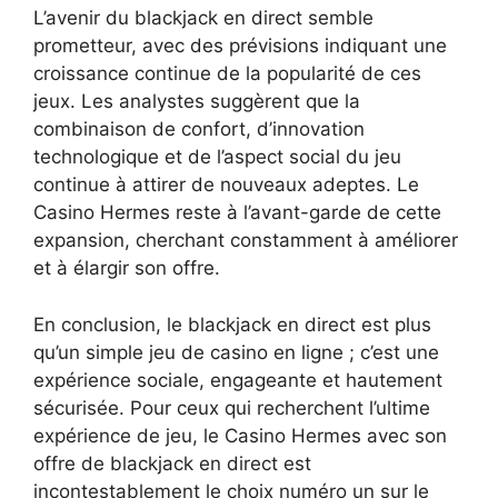
L’avenir du blackjack en direct semble
prometteur, avec des prévisions indiquant une
croissance continue de la popularité de ces
jeux. Les analystes suggèrent que la
combinaison de confort, d’innovation
technologique et de l’aspect social du jeu
continue à attirer de nouveaux adeptes. Le
Casino Hermes reste à l’avant-garde de cette
expansion, cherchant constamment à améliorer
et à élargir son offre.
En conclusion, le blackjack en direct est plus
qu’un simple jeu de casino en ligne ; c’est une
expérience sociale, engageante et hautement
sécurisée. Pour ceux qui recherchent l’ultime
expérience de jeu, le Casino Hermes avec son
offre de blackjack en direct est
incontestablement le choix numéro un sur le