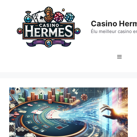
Aller
au
contenu
Casino Her
Élu meilleur casino e
Menu