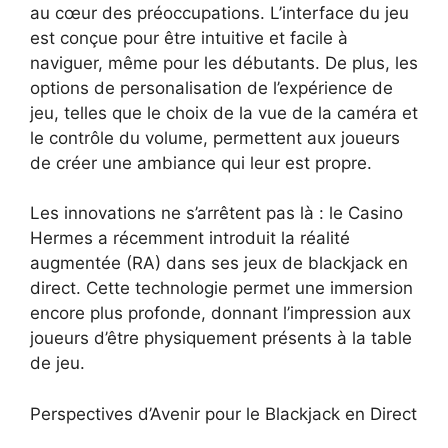
au cœur des préoccupations. L’interface du jeu
est conçue pour être intuitive et facile à
naviguer, même pour les débutants. De plus, les
options de personalisation de l’expérience de
jeu, telles que le choix de la vue de la caméra et
le contrôle du volume, permettent aux joueurs
de créer une ambiance qui leur est propre.
Les innovations ne s’arrêtent pas là : le Casino
Hermes a récemment introduit la réalité
augmentée (RA) dans ses jeux de blackjack en
direct. Cette technologie permet une immersion
encore plus profonde, donnant l’impression aux
joueurs d’être physiquement présents à la table
de jeu.
Perspectives d’Avenir pour le Blackjack en Direct