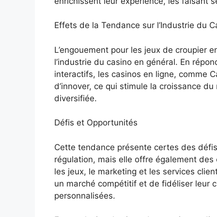
enrichissent leur expérience, les faisant s
Effets de la Tendance sur l’Industrie du C
L’engouement pour les jeux de croupier e
l’industrie du casino en général. En répo
interactifs, les casinos en ligne, comme 
d’innover, ce qui stimule la croissance du 
diversifiée.
Défis et Opportunités
Cette tendance présente certes des défi
régulation, mais elle offre également des
les jeux, le marketing et les services cli
un marché compétitif et de fidéliser leur c
personnalisées.