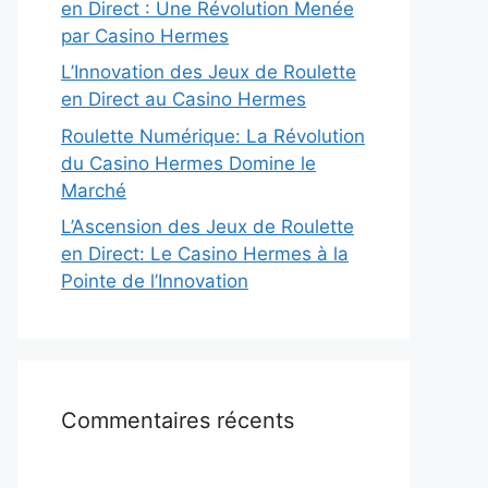
en Direct : Une Révolution Menée
par Casino Hermes
L’Innovation des Jeux de Roulette
en Direct au Casino Hermes
Roulette Numérique: La Révolution
du Casino Hermes Domine le
Marché
L’Ascension des Jeux de Roulette
en Direct: Le Casino Hermes à la
Pointe de l’Innovation
Commentaires récents