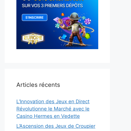
Articles récents
L’Innovation des Jeux en Direct
Révolutionne le Marché avec le
Casino Hermes en Vedette
L’Ascension des Jeux de Croupier