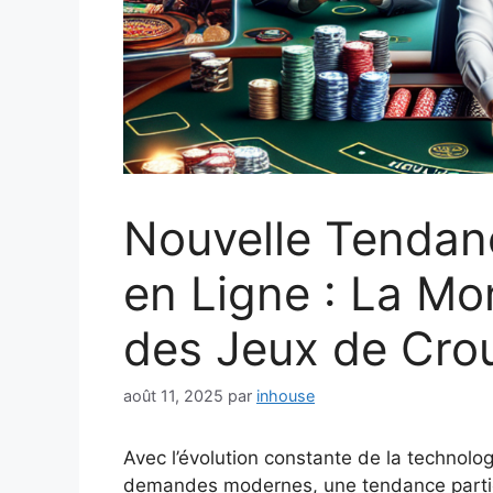
Nouvelle Tendan
en Ligne : La Mo
des Jeux de Crou
août 11, 2025
par
inhouse
Avec l’évolution constante de la technolog
demandes modernes, une tendance particu