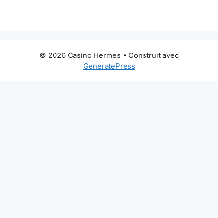
© 2026 Casino Hermes
• Construit avec
GeneratePress