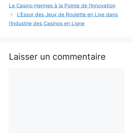
Le Casino Hermes à la Pointe de l’Innovation
L’Essor des Jeux de Roulette en Live dans
l’Industrie des Casinos en Ligne
Laisser un commentaire
Commentaire