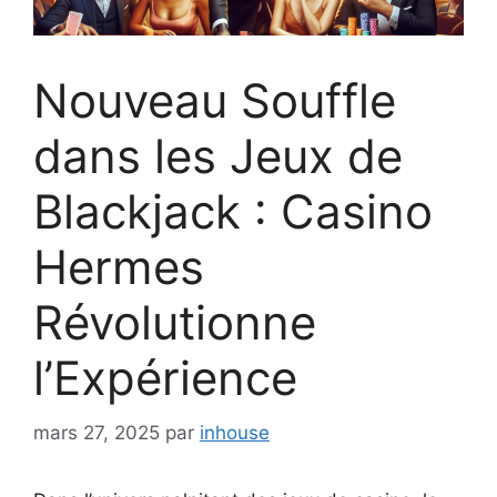
Nouveau Souffle
dans les Jeux de
Blackjack : Casino
Hermes
Révolutionne
l’Expérience
mars 27, 2025
par
inhouse