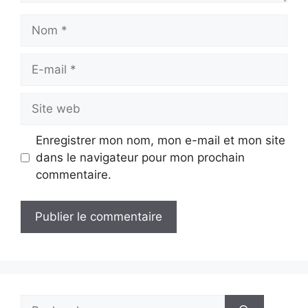
Nom
E-
mail
Site
web
Enregistrer mon nom, mon e-mail et mon site
dans le navigateur pour mon prochain
commentaire.
Rechercher :