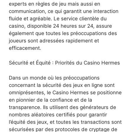
experts en règles de jeu mais aussi en
communication, ce qui garantit une interaction
fluide et agréable. Le service clientèle du
casino, disponible 24 heures sur 24, assure
également que toutes les préoccupations des
joueurs sont adressées rapidement et
efficacement.
Sécurité et Équité : Priorités du Casino Hermes
Dans un monde où les préoccupations
concernant la sécurité des jeux en ligne sont
omniprésentes, le Casino Hermes se positionne
en pionnier de la confiance et de la
transparence. Ils utilisent des générateurs de
nombres aléatoires certifiés pour garantir
l’équité des jeux, et toutes les transactions sont
sécurisées par des protocoles de cryptage de