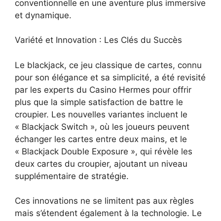
conventionnelle en une aventure plus immersive
et dynamique.
Variété et Innovation : Les Clés du Succès
Le blackjack, ce jeu classique de cartes, connu
pour son élégance et sa simplicité, a été revisité
par les experts du Casino Hermes pour offrir
plus que la simple satisfaction de battre le
croupier. Les nouvelles variantes incluent le
« Blackjack Switch », où les joueurs peuvent
échanger les cartes entre deux mains, et le
« Blackjack Double Exposure », qui révèle les
deux cartes du croupier, ajoutant un niveau
supplémentaire de stratégie.
Ces innovations ne se limitent pas aux règles
mais s’étendent également à la technologie. Le