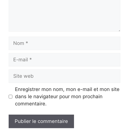
Nom
E-
mail
Site
web
Enregistrer mon nom, mon e-mail et mon site
dans le navigateur pour mon prochain
commentaire.