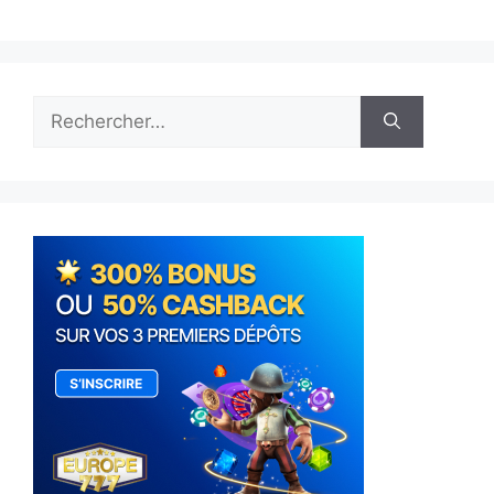
Rechercher :