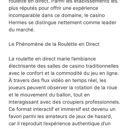
roulette en direct. Parmi les établissements les
plus réputés pour offrir une expérience
incomparable dans ce domaine, le casino
Hermes se distingue nettement comme leader
du marché.
Le Phénomène de la Roulette en Direct
La roulette en direct marie l’ambiance
électrisante des salles de casino traditionnelles
avec le confort et la commodité du jeu en ligne.
À travers des flux vidéo en temps réel, les
joueurs peuvent observer la rotation de la roue
et le mouvement du ballon, tout en
interagissant avec des croupiers professionnels.
Ce format interactif et immersif est devenu un
favori parmi les amateurs de jeux de hasard,
car il reproduit l’expérience authentique d’un