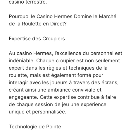
casino terrestre.
Pourquoi le Casino Hermes Domine le Marché
de la Roulette en Direct?
Expertise des Croupiers
Au casino Hermes, l’excellence du personnel est
indéniable. Chaque croupier est non seulement
expert dans les règles et techniques de la
roulette, mais est également formé pour
interagir avec les joueurs à travers des écrans,
créant ainsi une ambiance conviviale et
engageante. Cette expertise contribue à faire
de chaque session de jeu une expérience
unique et personnalisée.
Technologie de Pointe