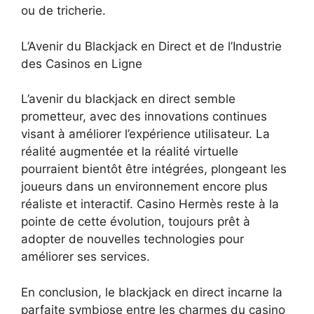
ou de tricherie.
L’Avenir du Blackjack en Direct et de l’Industrie
des Casinos en Ligne
L’avenir du blackjack en direct semble
prometteur, avec des innovations continues
visant à améliorer l’expérience utilisateur. La
réalité augmentée et la réalité virtuelle
pourraient bientôt être intégrées, plongeant les
joueurs dans un environnement encore plus
réaliste et interactif. Casino Hermès reste à la
pointe de cette évolution, toujours prêt à
adopter de nouvelles technologies pour
améliorer ses services.
En conclusion, le blackjack en direct incarne la
parfaite symbiose entre les charmes du casino