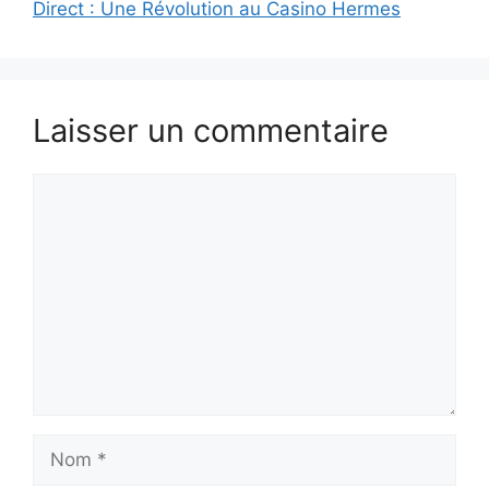
Direct : Une Révolution au Casino Hermes
Laisser un commentaire
Commentaire
Nom