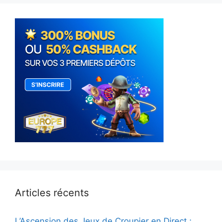
Articles récents
L’Ascension des Jeux de Croupier en Direct :