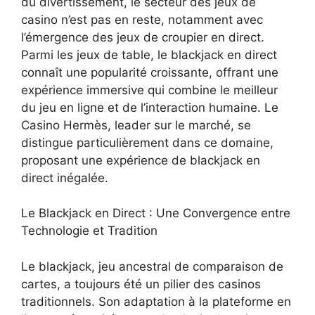
du divertissement, le secteur des jeux de
casino n’est pas en reste, notamment avec
l’émergence des jeux de croupier en direct.
Parmi les jeux de table, le blackjack en direct
connaît une popularité croissante, offrant une
expérience immersive qui combine le meilleur
du jeu en ligne et de l’interaction humaine. Le
Casino Hermès, leader sur le marché, se
distingue particulièrement dans ce domaine,
proposant une expérience de blackjack en
direct inégalée.
Le Blackjack en Direct : Une Convergence entre
Technologie et Tradition
Le blackjack, jeu ancestral de comparaison de
cartes, a toujours été un pilier des casinos
traditionnels. Son adaptation à la plateforme en