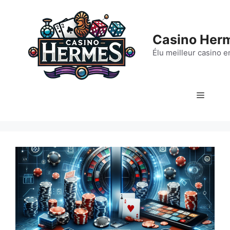
Aller
au
contenu
Casino Her
Élu meilleur casino e
Menu