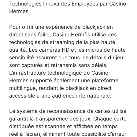
Technologies Innovantes Employées par Casino
Hermès
Pour offrir une expérience de blackjack en
direct sans faille, Casino Hermès utilise des
technologies de streaming de la plus haute
qualité. Les caméras HD et les micros de haute
sensibilité assurent que tous les détails du jeu
sont capturés et retransmis sans délais.
L’infrastructure technologique de Casino
Hermès supporte également une plateforme
multilingue, rendant le blackjack en direct
accessible à une audience internationale.
Le système de reconnaissance de cartes utilisé
garantit la transparence des jeux. Chaque carte
distribuée est scannée et affichée en temps
réel à l’écran, éliminant toute possibilité d’erreur