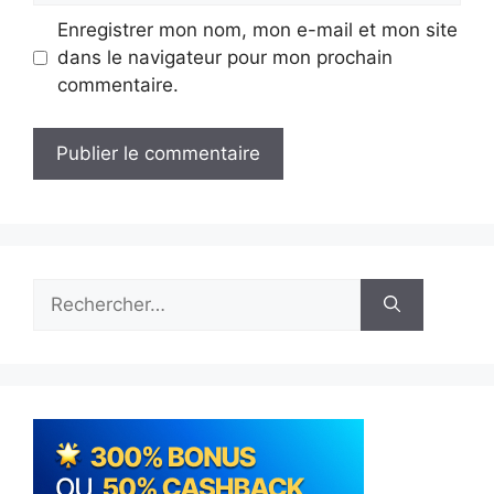
Enregistrer mon nom, mon e-mail et mon site
dans le navigateur pour mon prochain
commentaire.
Rechercher :