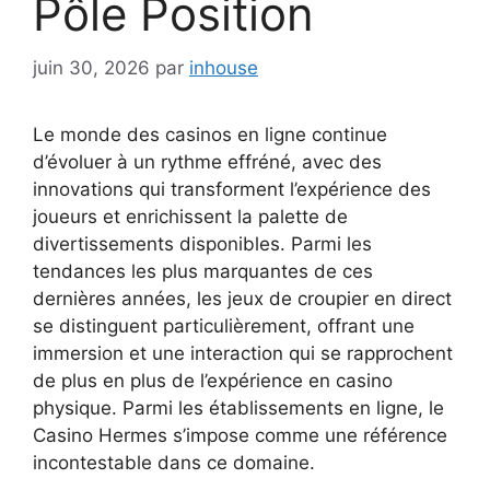
Pôle Position
juin 30, 2026
par
inhouse
Le monde des casinos en ligne continue
d’évoluer à un rythme effréné, avec des
innovations qui transforment l’expérience des
joueurs et enrichissent la palette de
divertissements disponibles. Parmi les
tendances les plus marquantes de ces
dernières années, les jeux de croupier en direct
se distinguent particulièrement, offrant une
immersion et une interaction qui se rapprochent
de plus en plus de l’expérience en casino
physique. Parmi les établissements en ligne, le
Casino Hermes s’impose comme une référence
incontestable dans ce domaine.