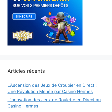
Articles récents
L’Ascension des Jeux de Croupier en Direct :
Une Révolution Menée par Casino Hermes
L’Innovation des Jeux de Roulette en Direct au
Casino Hermes