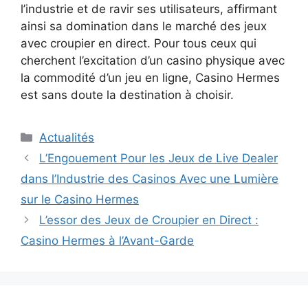
l’industrie et de ravir ses utilisateurs, affirmant
ainsi sa domination dans le marché des jeux
avec croupier en direct. Pour tous ceux qui
cherchent l’excitation d’un casino physique avec
la commodité d’un jeu en ligne, Casino Hermes
est sans doute la destination à choisir.
Catégories
Actualités
L’Engouement Pour les Jeux de Live Dealer
dans l’Industrie des Casinos Avec une Lumière
sur le Casino Hermes
L’essor des Jeux de Croupier en Direct :
Casino Hermes à l’Avant-Garde