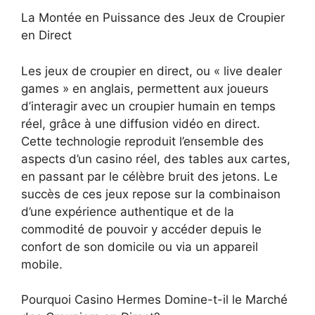
La Montée en Puissance des Jeux de Croupier
en Direct
Les jeux de croupier en direct, ou « live dealer
games » en anglais, permettent aux joueurs
d’interagir avec un croupier humain en temps
réel, grâce à une diffusion vidéo en direct.
Cette technologie reproduit l’ensemble des
aspects d’un casino réel, des tables aux cartes,
en passant par le célèbre bruit des jetons. Le
succès de ces jeux repose sur la combinaison
d’une expérience authentique et de la
commodité de pouvoir y accéder depuis le
confort de son domicile ou via un appareil
mobile.
Pourquoi Casino Hermes Domine-t-il le Marché