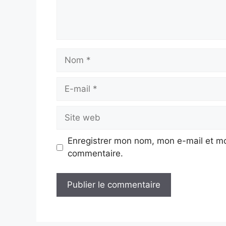
Nom
E-
mail
Site
web
Enregistrer mon nom, mon e-mail et mo
commentaire.