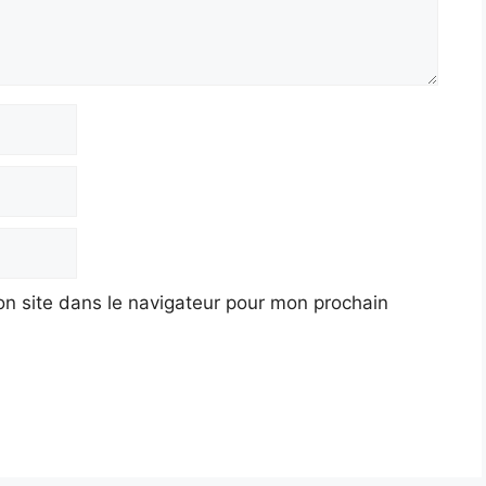
n site dans le navigateur pour mon prochain