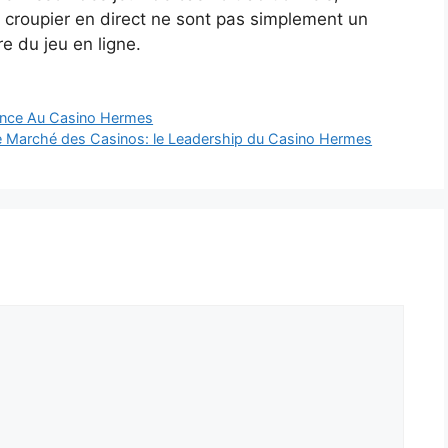
 croupier en direct ne sont pas simplement un
re du jeu en ligne.
rience Au Casino Hermes
 le Marché des Casinos: le Leadership du Casino Hermes