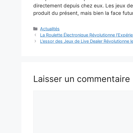
directement depuis chez eux. Les jeux de
produit du présent, mais bien la face futu
Catégories
Actualités
La Roulette Électronique Révolutionne l’Expé
L’essor des Jeux de Live Dealer Révolutionne
Laisser un commentaire
Commentaire