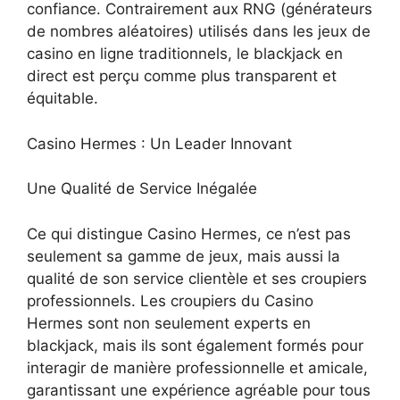
confiance. Contrairement aux RNG (générateurs
de nombres aléatoires) utilisés dans les jeux de
casino en ligne traditionnels, le blackjack en
direct est perçu comme plus transparent et
équitable.
Casino Hermes : Un Leader Innovant
Une Qualité de Service Inégalée
Ce qui distingue Casino Hermes, ce n’est pas
seulement sa gamme de jeux, mais aussi la
qualité de son service clientèle et ses croupiers
professionnels. Les croupiers du Casino
Hermes sont non seulement experts en
blackjack, mais ils sont également formés pour
interagir de manière professionnelle et amicale,
garantissant une expérience agréable pour tous