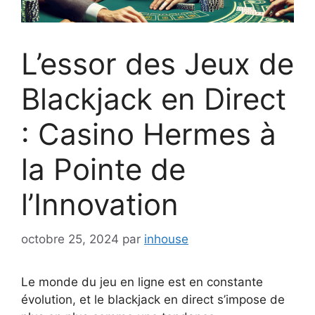
L’essor des Jeux de
Blackjack en Direct
: Casino Hermes à
la Pointe de
l’Innovation
octobre 25, 2024
par
inhouse
Le monde du jeu en ligne est en constante
évolution, et le blackjack en direct s’impose de