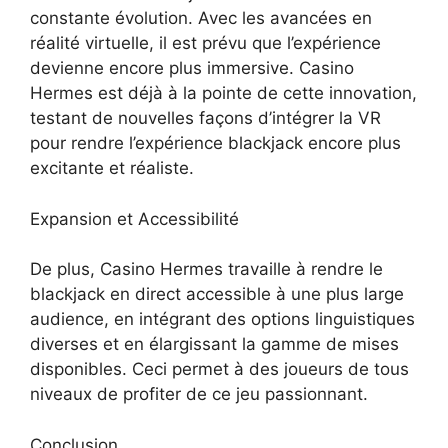
constante évolution. Avec les avancées en
réalité virtuelle, il est prévu que l’expérience
devienne encore plus immersive. Casino
Hermes est déjà à la pointe de cette innovation,
testant de nouvelles façons d’intégrer la VR
pour rendre l’expérience blackjack encore plus
excitante et réaliste.
Expansion et Accessibilité
De plus, Casino Hermes travaille à rendre le
blackjack en direct accessible à une plus large
audience, en intégrant des options linguistiques
diverses et en élargissant la gamme de mises
disponibles. Ceci permet à des joueurs de tous
niveaux de profiter de ce jeu passionnant.
Conclusion