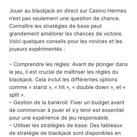
Jouer au blackjack en direct sur Casino Hermes
n’est pas seulement une question de chance.
Connaître les stratégies de base peut
grandement améliorer les chances de victoire.
Voici quelques conseils pour les novices et les
joueurs expérimentés :
– Comprendre les règles: Avant de plonger dans
le jeu, il est crucial de maîtriser les règles du
blackjack. Cela inclut les différentes options
comme « stand », « hit », « double down », et «
split ».
– Gestion de la bankroll: Fixer un budget avant
de commencer à jouer et s’y tenir est essentiel
pour une expérience de jeu responsable.
– Utiliser les stratégies de base: Des tableaux
de stratégie de blackjack sont disponibles en