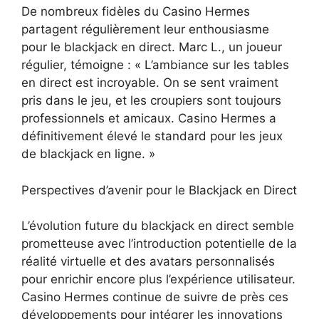
De nombreux fidèles du Casino Hermes
partagent régulièrement leur enthousiasme
pour le blackjack en direct. Marc L., un joueur
régulier, témoigne : « L’ambiance sur les tables
en direct est incroyable. On se sent vraiment
pris dans le jeu, et les croupiers sont toujours
professionnels et amicaux. Casino Hermes a
définitivement élevé le standard pour les jeux
de blackjack en ligne. »
Perspectives d’avenir pour le Blackjack en Direct
L’évolution future du blackjack en direct semble
prometteuse avec l’introduction potentielle de la
réalité virtuelle et des avatars personnalisés
pour enrichir encore plus l’expérience utilisateur.
Casino Hermes continue de suivre de près ces
développements pour intégrer les innovations