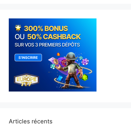
Articles récents