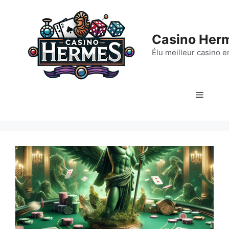
Aller
au
contenu
Casino Her
Élu meilleur casino e
Menu