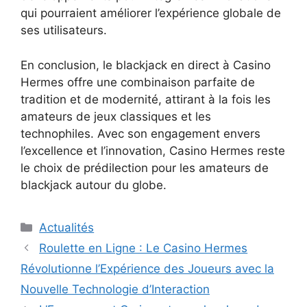
qui pourraient améliorer l’expérience globale de
ses utilisateurs.
En conclusion, le blackjack en direct à Casino
Hermes offre une combinaison parfaite de
tradition et de modernité, attirant à la fois les
amateurs de jeux classiques et les
technophiles. Avec son engagement envers
l’excellence et l’innovation, Casino Hermes reste
le choix de prédilection pour les amateurs de
blackjack autour du globe.
Catégories
Actualités
Roulette en Ligne : Le Casino Hermes
Révolutionne l’Expérience des Joueurs avec la
Nouvelle Technologie d’Interaction