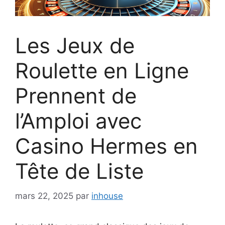
Les Jeux de
Roulette en Ligne
Prennent de
l’Amploi avec
Casino Hermes en
Tête de Liste
mars 22, 2025
par
inhouse