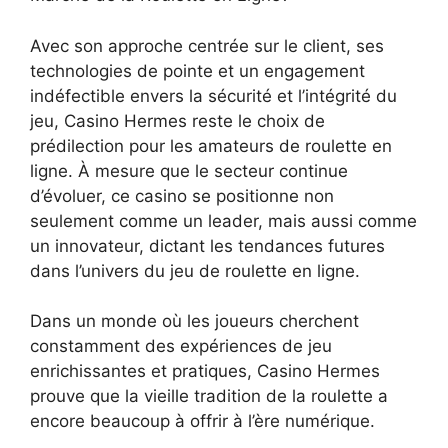
Avec son approche centrée sur le client, ses
technologies de pointe et un engagement
indéfectible envers la sécurité et l’intégrité du
jeu, Casino Hermes reste le choix de
prédilection pour les amateurs de roulette en
ligne. À mesure que le secteur continue
d’évoluer, ce casino se positionne non
seulement comme un leader, mais aussi comme
un innovateur, dictant les tendances futures
dans l’univers du jeu de roulette en ligne.
Dans un monde où les joueurs cherchent
constamment des expériences de jeu
enrichissantes et pratiques, Casino Hermes
prouve que la vieille tradition de la roulette a
encore beaucoup à offrir à l’ère numérique.