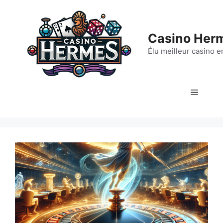
Aller
au
contenu
Casino Her
Élu meilleur casino e
Menu