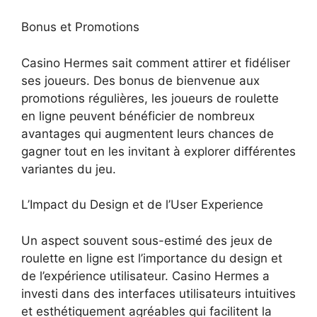
Bonus et Promotions
Casino Hermes sait comment attirer et fidéliser
ses joueurs. Des bonus de bienvenue aux
promotions régulières, les joueurs de roulette
en ligne peuvent bénéficier de nombreux
avantages qui augmentent leurs chances de
gagner tout en les invitant à explorer différentes
variantes du jeu.
L’Impact du Design et de l’User Experience
Un aspect souvent sous-estimé des jeux de
roulette en ligne est l’importance du design et
de l’expérience utilisateur. Casino Hermes a
investi dans des interfaces utilisateurs intuitives
et esthétiquement agréables qui facilitent la