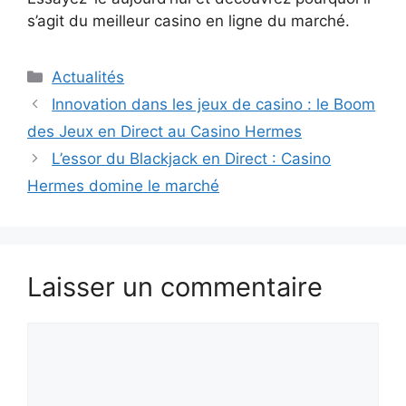
s’agit du meilleur casino en ligne du marché.
Catégories
Actualités
Innovation dans les jeux de casino : le Boom
des Jeux en Direct au Casino Hermes
L’essor du Blackjack en Direct : Casino
Hermes domine le marché
Laisser un commentaire
Commentaire