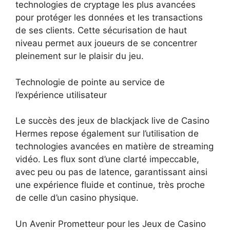
technologies de cryptage les plus avancées
pour protéger les données et les transactions
de ses clients. Cette sécurisation de haut
niveau permet aux joueurs de se concentrer
pleinement sur le plaisir du jeu.
Technologie de pointe au service de
l’expérience utilisateur
Le succès des jeux de blackjack live de Casino
Hermes repose également sur l’utilisation de
technologies avancées en matière de streaming
vidéo. Les flux sont d’une clarté impeccable,
avec peu ou pas de latence, garantissant ainsi
une expérience fluide et continue, très proche
de celle d’un casino physique.
Un Avenir Prometteur pour les Jeux de Casino