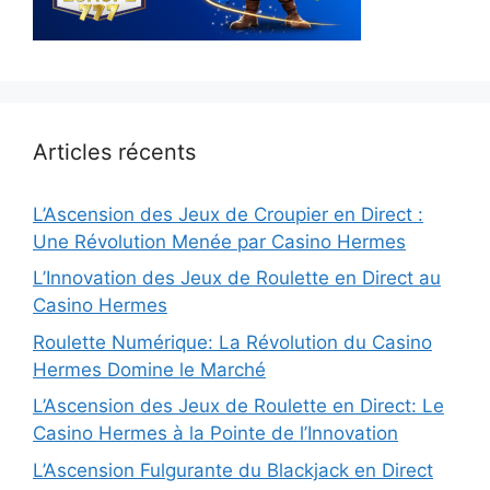
Articles récents
L’Ascension des Jeux de Croupier en Direct :
Une Révolution Menée par Casino Hermes
L’Innovation des Jeux de Roulette en Direct au
Casino Hermes
Roulette Numérique: La Révolution du Casino
Hermes Domine le Marché
L’Ascension des Jeux de Roulette en Direct: Le
Casino Hermes à la Pointe de l’Innovation
L’Ascension Fulgurante du Blackjack en Direct