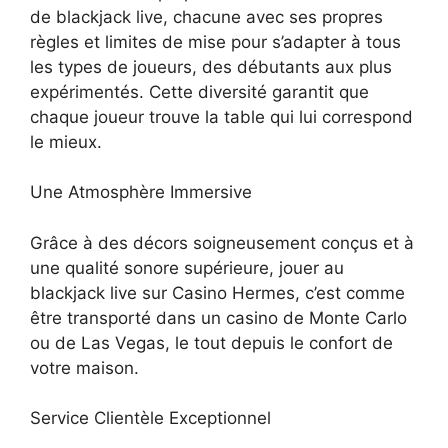
de blackjack live, chacune avec ses propres
règles et limites de mise pour s’adapter à tous
les types de joueurs, des débutants aux plus
expérimentés. Cette diversité garantit que
chaque joueur trouve la table qui lui correspond
le mieux.
Une Atmosphère Immersive
Grâce à des décors soigneusement conçus et à
une qualité sonore supérieure, jouer au
blackjack live sur Casino Hermes, c’est comme
être transporté dans un casino de Monte Carlo
ou de Las Vegas, le tout depuis le confort de
votre maison.
Service Clientèle Exceptionnel