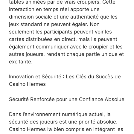
tables animées par de vrais croupiers. Cette
interaction en temps réel apporte une
dimension sociale et une authenticité que les
jeux standard ne peuvent égaler. Non
seulement les participants peuvent voir les
cartes distribuées en direct, mais ils peuvent
également communiquer avec le croupier et les
autres joueurs, rendant chaque partie unique et
excitante.
Innovation et Sécurité : Les Clés du Succès de
Casino Hermes
Sécurité Renforcée pour une Confiance Absolue
Dans l’environnement numérique actuel, la
sécurité des joueurs est une priorité absolue.
Casino Hermes l’a bien compris en intégrant les