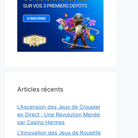
Articles récents
L’Ascension des Jeux de Croupier
en Direct : Une Révolution Menée
par Casino Hermes
L’Innovation des Jeux de Roulette