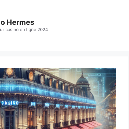
no Hermes
eur casino en ligne 2024