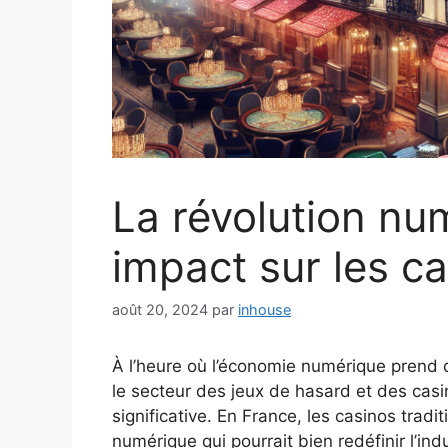
La révolution nu
impact sur les c
août 20, 2024
par
inhouse
À l’heure où l’économie numérique prend d
le secteur des jeux de hasard et des cas
significative. En France, les casinos trad
numérique qui pourrait bien redéfinir l’indu