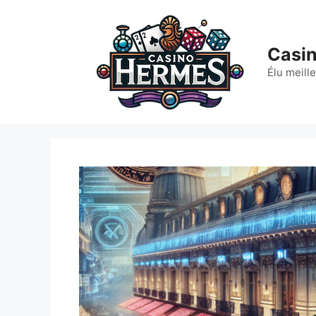
Aller
au
contenu
Casi
Élu meill