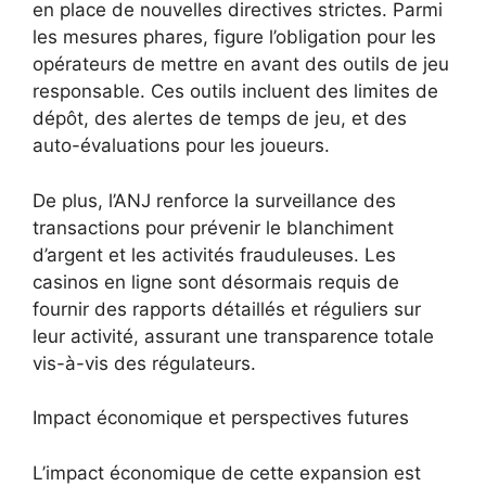
en place de nouvelles directives strictes. Parmi
les mesures phares, figure l’obligation pour les
opérateurs de mettre en avant des outils de jeu
responsable. Ces outils incluent des limites de
dépôt, des alertes de temps de jeu, et des
auto-évaluations pour les joueurs.
De plus, l’ANJ renforce la surveillance des
transactions pour prévenir le blanchiment
d’argent et les activités frauduleuses. Les
casinos en ligne sont désormais requis de
fournir des rapports détaillés et réguliers sur
leur activité, assurant une transparence totale
vis-à-vis des régulateurs.
Impact économique et perspectives futures
L’impact économique de cette expansion est