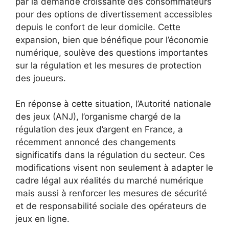
par la demande croissante des consommateurs
pour des options de divertissement accessibles
depuis le confort de leur domicile. Cette
expansion, bien que bénéfique pour l’économie
numérique, soulève des questions importantes
sur la régulation et les mesures de protection
des joueurs.
En réponse à cette situation, l’Autorité nationale
des jeux (ANJ), l’organisme chargé de la
régulation des jeux d’argent en France, a
récemment annoncé des changements
significatifs dans la régulation du secteur. Ces
modifications visent non seulement à adapter le
cadre légal aux réalités du marché numérique
mais aussi à renforcer les mesures de sécurité
et de responsabilité sociale des opérateurs de
jeux en ligne.