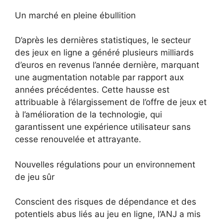
Un marché en pleine ébullition
D’après les dernières statistiques, le secteur
des jeux en ligne a généré plusieurs milliards
d’euros en revenus l’année dernière, marquant
une augmentation notable par rapport aux
années précédentes. Cette hausse est
attribuable à l’élargissement de l’offre de jeux et
à l’amélioration de la technologie, qui
garantissent une expérience utilisateur sans
cesse renouvelée et attrayante.
Nouvelles régulations pour un environnement
de jeu sûr
Conscient des risques de dépendance et des
potentiels abus liés au jeu en ligne, l’ANJ a mis