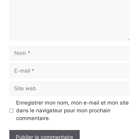
Nom
E-
mail
Site
web
Enregistrer mon nom, mon e-mail et mon site
dans le navigateur pour mon prochain
commentaire.