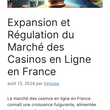
Expansion et
Régulation du
Marché des
Casinos en Ligne
en France
août 13, 2024
par
inhouse
Le marché des casinos en ligne en France
connaît une croissance fulgurante, alimentée