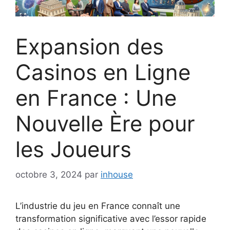
Expansion des
Casinos en Ligne
en France : Une
Nouvelle Ère pour
les Joueurs
octobre 3, 2024
par
inhouse
L’industrie du jeu en France connaît une
transformation significative avec l’essor rapide