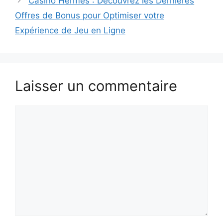
Casino Hermes : Découvrez les Dernières
Offres de Bonus pour Optimiser votre
Expérience de Jeu en Ligne
Laisser un commentaire
Commentaire