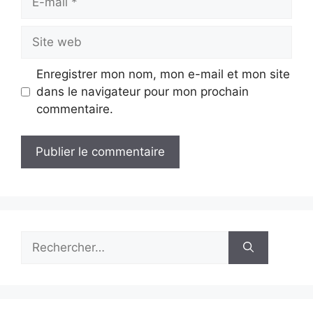
mail
Site
web
Enregistrer mon nom, mon e-mail et mon site
dans le navigateur pour mon prochain
commentaire.
Rechercher :