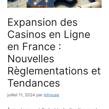
Expansion des
Casinos en Ligne
en France :
Nouvelles
Règlementations et
Tendances
juillet 11, 2024
par
inhouse