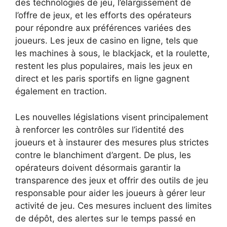
des technologies de jeu, l’élargissement de
l’offre de jeux, et les efforts des opérateurs
pour répondre aux préférences variées des
joueurs. Les jeux de casino en ligne, tels que
les machines à sous, le blackjack, et la roulette,
restent les plus populaires, mais les jeux en
direct et les paris sportifs en ligne gagnent
également en traction.
Les nouvelles législations visent principalement
à renforcer les contrôles sur l’identité des
joueurs et à instaurer des mesures plus strictes
contre le blanchiment d’argent. De plus, les
opérateurs doivent désormais garantir la
transparence des jeux et offrir des outils de jeu
responsable pour aider les joueurs à gérer leur
activité de jeu. Ces mesures incluent des limites
de dépôt, des alertes sur le temps passé en