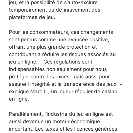
jeu, et la possibilité de s’auto-exclure
temporairement ou définitivement des
plateformes de jeu.
Pour les consommateurs, ces changements
sont perçus comme une avancée positive,
offrant une plus grande protection et
contribuant à réduire les risques associés au
jeu en ligne. « Ces régulations sont
indispensables non seulement pour nous
protéger contre les excès, mais aussi pour
assurer l’intégrité et la transparence des jeux, »
explique Marc L., un joueur régulier de casino
en ligne.
Parallèlement, l’industrie du jeu en ligne est
aussi devenue un moteur économique
important. Les taxes et les licences générées