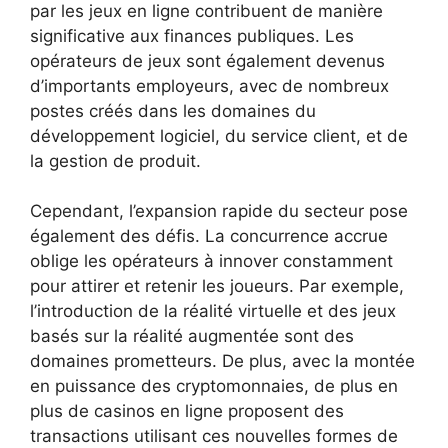
par les jeux en ligne contribuent de manière
significative aux finances publiques. Les
opérateurs de jeux sont également devenus
d’importants employeurs, avec de nombreux
postes créés dans les domaines du
développement logiciel, du service client, et de
la gestion de produit.
Cependant, l’expansion rapide du secteur pose
également des défis. La concurrence accrue
oblige les opérateurs à innover constamment
pour attirer et retenir les joueurs. Par exemple,
l’introduction de la réalité virtuelle et des jeux
basés sur la réalité augmentée sont des
domaines prometteurs. De plus, avec la montée
en puissance des cryptomonnaies, de plus en
plus de casinos en ligne proposent des
transactions utilisant ces nouvelles formes de