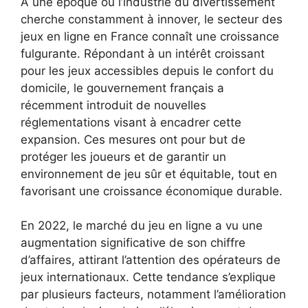
À une époque où l’industrie du divertissement
cherche constamment à innover, le secteur des
jeux en ligne en France connaît une croissance
fulgurante. Répondant à un intérêt croissant
pour les jeux accessibles depuis le confort du
domicile, le gouvernement français a
récemment introduit de nouvelles
réglementations visant à encadrer cette
expansion. Ces mesures ont pour but de
protéger les joueurs et de garantir un
environnement de jeu sûr et équitable, tout en
favorisant une croissance économique durable.
En 2022, le marché du jeu en ligne a vu une
augmentation significative de son chiffre
d’affaires, attirant l’attention des opérateurs de
jeux internationaux. Cette tendance s’explique
par plusieurs facteurs, notamment l’amélioration